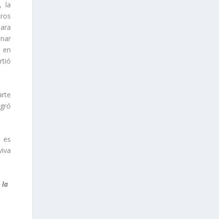
, la
tros
para
inar
e en
rtió
arte
ogró
a es
viva
 la