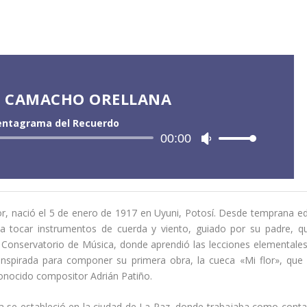
R CAMACHO ORELLANA
entagrama del Recuerdo
Reproductor
00:00
U
de
t
audio
i
l
i
, nació el 5 de enero de 1917 en Uyuni, Potosí. Desde temprana e
z
 a tocar instrumentos de cuerda y viento, guiado por su padre, q
a
l Conservatorio de Música, donde aprendió las lecciones elementale
l
inspirada para componer su primera obra, la cueca «Mi flor», que
a
conocido compositor Adrián Patiño.
s
t
a se estableció en la ciudad de La Paz, donde trabajaba como cont