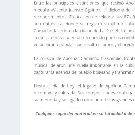
Entre las principales distinciones que recibió 
medalla «Vicenta Juariste Eguino», el diploma del I
reconocimientos. En ocasión de celebrar sus 87 a
una entrevista, donde se registró su último sal
Camacho falleció en la ciudad de La Paz el día jueve
la música boliviana y fue reconocido por sus contrib
en un himno popular que resalta el amor y el orgullo 
La música de Apolinar Camacho trascendió fronter
musical dejaron una huella imborrable en la cult
capturar la esencia del pueblo boliviano y transmiti
Hasta el día de hoy, el legado de Apolinar Camac
recordada y valorada. Sus composiciones continúan
su memoria y su legado como uno de los grandes m
Cualquier copia del material en su totalidad o de