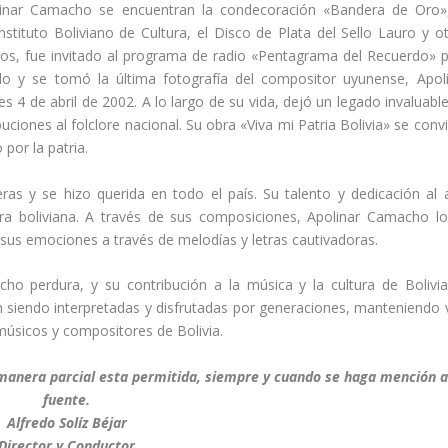
Apolinar Camacho se encuentran la condecoración «Bandera de Oro»
a
nstituto Boliviano de Cultura, el Disco de Plata del Sello Lauro y o
b
ños, fue invitado al programa de radio «Pentagrama del Recuerdo» 
a
udo y se tomó la última fotografía del compositor uyunense, Apol
j
s 4 de abril de 2002. A lo largo de su vida, dejó un legado invaluabl
o
uciones al folclore nacional. Su obra «Viva mi Patria Bolivia» se convi
p
por la patria.
a
r
as y se hizo querida en todo el país. Su talento y dedicación al 
a
ura boliviana. A través de sus composiciones, Apolinar Camacho l
a
r sus emociones a través de melodías y letras cautivadoras.
u
m
ho perdura, y su contribución a la música y la cultura de Bolivi
e
 siendo interpretadas y disfrutadas por generaciones, manteniendo 
n
úsicos y compositores de Bolivia.
t
a
 manera parcial esta permitida, siempre y cuando se haga mención a
r
fuente.
o
Alfredo Solíz Béjar
d
Director y Conductor