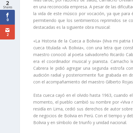
2
en una reconocida empresa. A pesar de las dificult
Shares
la vida de este músico por vocación, ya que para él
0
permitiendo que los sentimientos reprimidos se c
destacadas es la siguiente obra musical:
2
«La Historia de la Cueca a Bolivia» (Viva mi patr
cueca titulada «A Bolivia», con una letra que cons
maestro conoció al poeta salvadoreño Ricardo Cab
era el coordinador musical y pianista. Camacho l
Cabrera le pidió agregar una segunda estrofa co
audición radial y posteriormente fue grabada en d
con el acompañamiento del maestro Gilberto Rojas 
Esta cueca cayó en el olvido hasta 1963, cuando e
momento, el pueblo cambió su nombre por «Viva mi 
residía en Lima, cedió sus derechos de autor sobre 
de negocios de Bolivia en Perú. Con el tiempo y de
Bolivia y en símbolo de triunfo y unidad nacional.