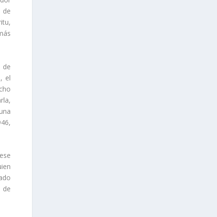
a de
itu,
 más
o de
, el
acho
rla,
 una
946,
 ese
uien
gado
o de