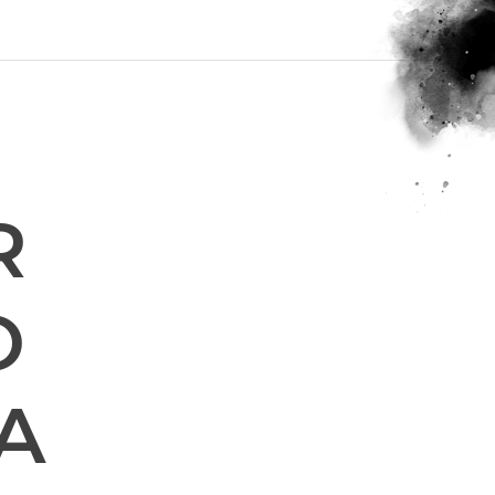
R
O
A