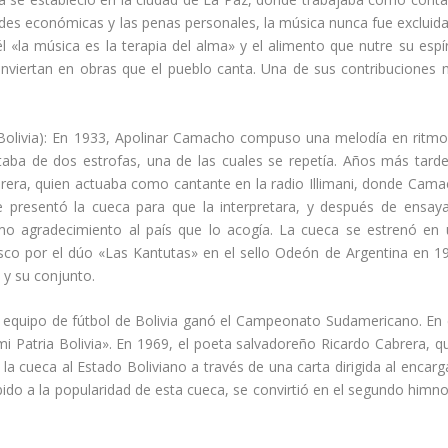
e
ades económicas y las penas personales, la música nunca fue excluid
c
 «la música es la terapia del alma» y el alimento que nutre su espír
l
onviertan en obras que el pueblo canta. Una de sus contribuciones
a
s
d
ia Bolivia): En 1933, Apolinar Camacho compuso una melodía en ritm
e
taba de dos estrofas, una de las cuales se repetía. Años más tarde
f
rera, quien actuaba como cantante en la radio Illimani, donde Cam
l
e presentó la cueca para que la interpretara, y después de ensaya
e
mo agradecimiento al país que lo acogía. La cueca se estrenó en
c
isco por el dúo «Las Kantutas» en el sello Odeón de Argentina en 1
h
y su conjunto.
a
a
l equipo de fútbol de Bolivia ganó el Campeonato Sudamericano. En
r
Patria Bolivia». En 1969, el poeta salvadoreño Ricardo Cabrera, q
r
la cueca al Estado Boliviano a través de una carta dirigida al encar
i
bido a la popularidad de esta cueca, se convirtió en el segundo himn
b
a
/